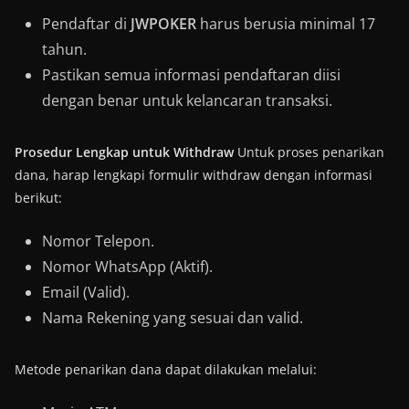
Pendaftar di
JWPOKER
harus berusia minimal 17
tahun.
Pastikan semua informasi pendaftaran diisi
dengan benar untuk kelancaran transaksi.
Prosedur Lengkap untuk Withdraw
Untuk proses penarikan
dana, harap lengkapi formulir withdraw dengan informasi
berikut:
Nomor Telepon.
Nomor WhatsApp (Aktif).
Email (Valid).
Nama Rekening yang sesuai dan valid.
Metode penarikan dana dapat dilakukan melalui: