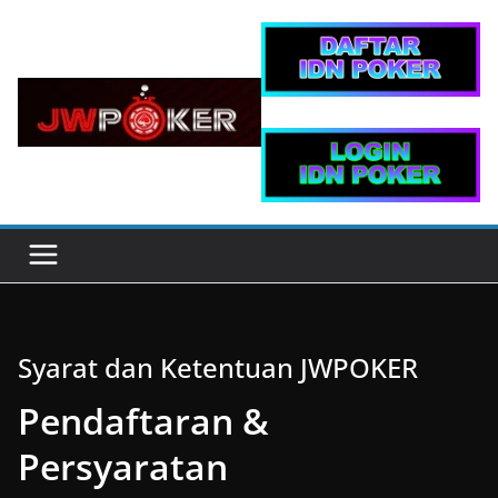
S
k
i
p
t
o
c
o
n
t
e
n
Syarat dan Ketentuan JWPOKER
t
Pendaftaran &
Persyaratan