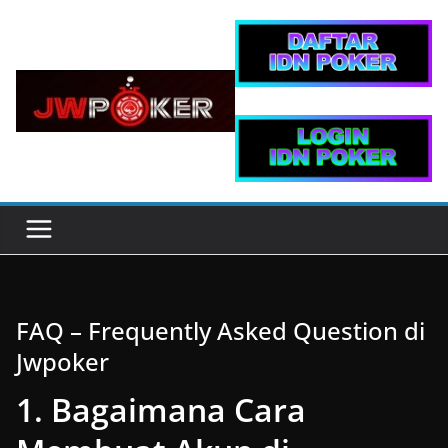
S
k
i
p
t
o
c
o
n
t
e
n
FAQ – Frequently Asked Question di
t
Jwpoker
1. Bagaimana Cara