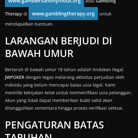
www.gamblersanonymous.org
atau
Gambling
www.gamblingtherapy.org
Therapy
di
untuk
mendapatkan bantuan.
LARANGAN BERJUDI DI
BAWAH UMUR
Bertaruh di bawah umur 18 tahun adalah tindakan ilegal.
JWPOKER
dengan tegas melarang aktivitas perjudian oleh
individu yang belum mencapai batas usia legal. Kami
memiliki kebijakan ketat untuk memverifikasi usia pelanggan.
Akun yang tidak dapat memberikan bukti valid akan
ditangguhkan sementara hingga proses verifikasi selesai.
PENGATURAN BATAS
TARUHAN