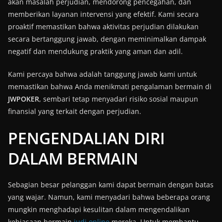
akan masalah perjudian, mendorong pencegahan, dan
memberikan layanan intervensi yang efektif. Kami secara
proaktif memastikan bahwa aktivitas perjudian dilakukan
secara bertanggung jawab, dengan meminimalkan dampak
negatif dan mendukung praktik yang aman dan adil.
Kami percaya bahwa adalah tanggung jawab kami untuk
memastikan bahwa Anda menikmati pengalaman bermain di
JWPOKER
, sembari tetap menyadari risiko sosial maupun
finansial yang terkait dengan perjudian.
PENGENDALIAN DIRI
DALAM BERMAIN
Sebagian besar pelanggan kami dapat bermain dengan batas
yang wajar. Namun, kami menyadari bahwa beberapa orang
mungkin menghadapi kesulitan dalam mengendalikan
kebiasaan bermain
judi online
mereka. Untuk membantu